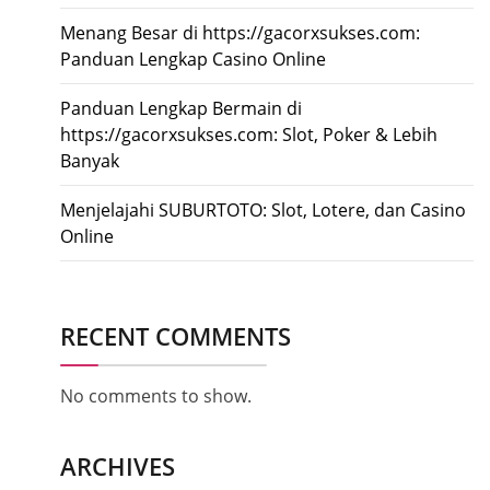
Menang Besar di https://gacorxsukses.com:
Panduan Lengkap Casino Online
Panduan Lengkap Bermain di
https://gacorxsukses.com: Slot, Poker & Lebih
Banyak
Menjelajahi SUBURTOTO: Slot, Lotere, dan Casino
Online
RECENT COMMENTS
No comments to show.
ARCHIVES