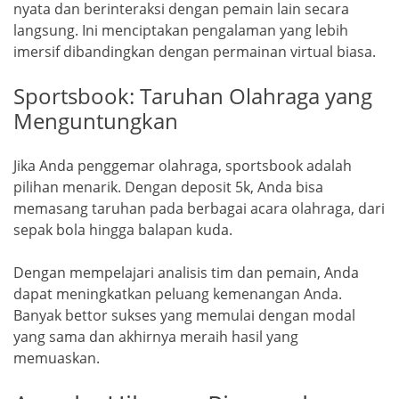
nyata dan berinteraksi dengan pemain lain secara
langsung. Ini menciptakan pengalaman yang lebih
imersif dibandingkan dengan permainan virtual biasa.
Sportsbook: Taruhan Olahraga yang
Menguntungkan
Jika Anda penggemar olahraga, sportsbook adalah
pilihan menarik. Dengan deposit 5k, Anda bisa
memasang taruhan pada berbagai acara olahraga, dari
sepak bola hingga balapan kuda.
Dengan mempelajari analisis tim dan pemain, Anda
dapat meningkatkan peluang kemenangan Anda.
Banyak bettor sukses yang memulai dengan modal
yang sama dan akhirnya meraih hasil yang
memuaskan.