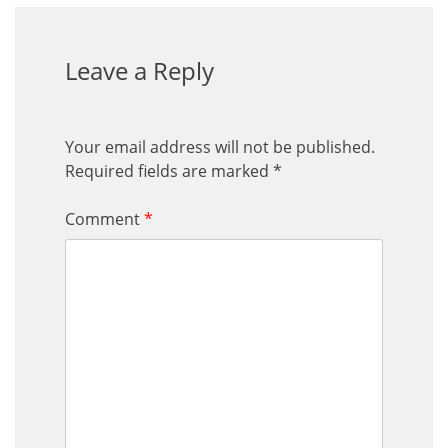
Leave a Reply
Your email address will not be published.
Required fields are marked
*
Comment
*