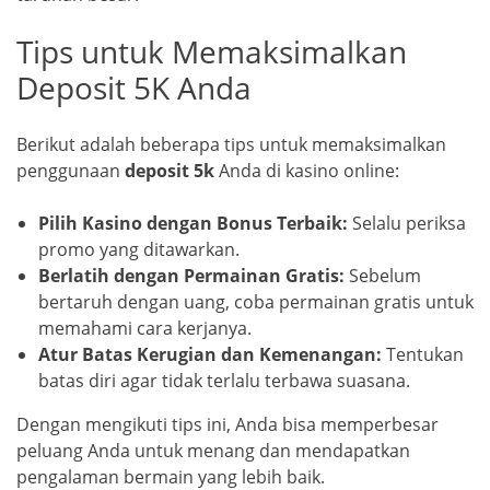
Tips untuk Memaksimalkan
Deposit 5K Anda
Berikut adalah beberapa tips untuk memaksimalkan
penggunaan
deposit 5k
Anda di kasino online:
Pilih Kasino dengan Bonus Terbaik:
Selalu periksa
promo yang ditawarkan.
Berlatih dengan Permainan Gratis:
Sebelum
bertaruh dengan uang, coba permainan gratis untuk
memahami cara kerjanya.
Atur Batas Kerugian dan Kemenangan:
Tentukan
batas diri agar tidak terlalu terbawa suasana.
Dengan mengikuti tips ini, Anda bisa memperbesar
peluang Anda untuk menang dan mendapatkan
pengalaman bermain yang lebih baik.