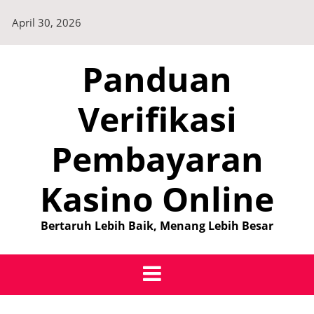
Skip
April 30, 2026
to
content
Panduan
Verifikasi
Pembayaran
Kasino Online
Bertaruh Lebih Baik, Menang Lebih Besar