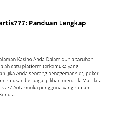
artis777: Panduan Lengkap
galaman Kasino Anda Dalam dunia taruhan
 salah satu platform terkemuka yang
. Jika Anda seorang penggemar slot, poker,
nemukan berbagai pilihan menarik. Mari kita
artis777 Antarmuka pengguna yang ramah
 Bonus…