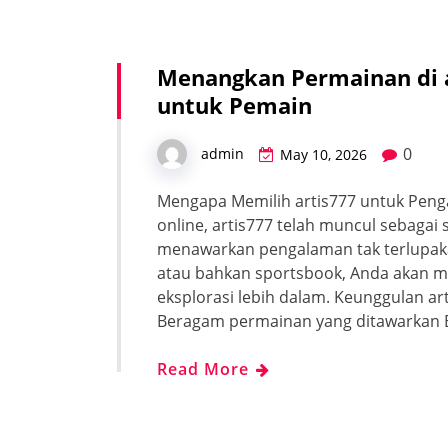
Menangkan Permainan di 
untuk Pemain
0
admin
May 10, 2026
Mengapa Memilih artis777 untuk Pen
online, artis777 telah muncul sebagai
menawarkan pengalaman tak terlupakan
atau bahkan sportsbook, Anda akan me
eksplorasi lebih dalam. Keunggulan 
Beragam permainan yang ditawarkan
Read More