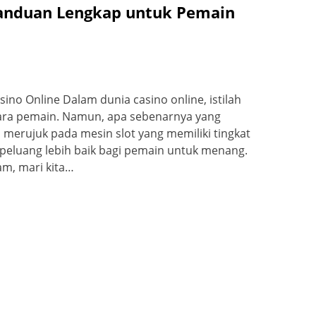
anduan Lengkap untuk Pemain
no Online Dalam dunia casino online, istilah
para pemain. Namun, apa sebenarnya yang
i merujuk pada mesin slot yang memiliki tingkat
peluang lebih baik bagi pemain untuk menang.
m, mari kita…