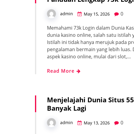
0
admin
May 15, 2026
Memahami 73k Login dalam Dunia Kasin
dunia kasino online, salah satu istila
Istilah ini tidak hanya merujuk pada 
pengalaman bermain yang lebih luas. Da
aspek kasino online, mulai dari slot,…
Read More
Menjelajahi Dunia Situs 55
Banyak Lagi
0
admin
May 13, 2026